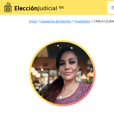
Elección
Judicial
MX
Inicio
>
Juezas/es de Distrito
>
Querétaro
>
CARLA LILIA