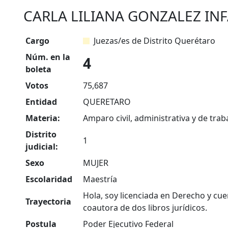
CARLA LILIANA GONZALEZ IN
Cargo
Juezas/es de Distrito Querétaro
Núm. en la
4
boleta
Votos
75,687
Entidad
QUERETARO
Materia:
Amparo civil, administrativa y de traba
Distrito
1
judicial:
Sexo
MUJER
Escolaridad
Maestría
Hola, soy licenciada en Derecho y cu
Trayectoria
coautora de dos libros jurídicos.
Postula
Poder Ejecutivo Federal