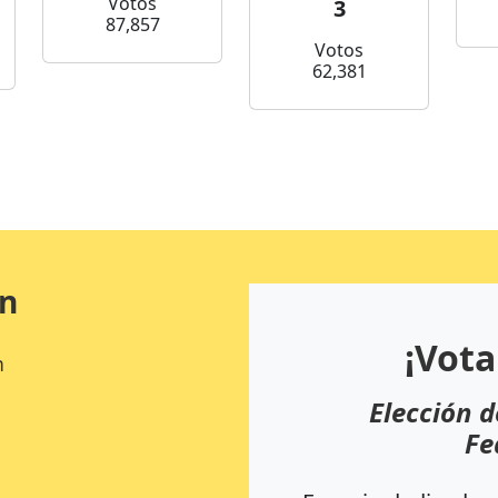
Votos
3
87,857
Votos
62,381
ón
¡Vota
n
Elección d
Fe