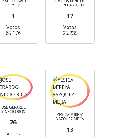
LIZABETH AVILES
CARLOS RENE DE
CORNEJO
LEON CASTILLO
1
17
Votos
Votos
65,176
25,235
JOSE GERARDO
SINECIO RIOS
YESICA MIREYA
VAZQUEZ MEJIA
26
13
Votos