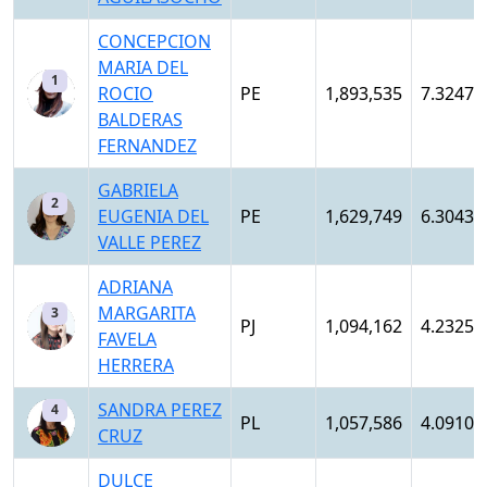
CONCEPCION
MARIA DEL
1
ROCIO
PE
1,893,535
7.3247
BALDERAS
FERNANDEZ
GABRIELA
2
EUGENIA DEL
PE
1,629,749
6.3043
VALLE PEREZ
ADRIANA
MARGARITA
3
PJ
1,094,162
4.2325
FAVELA
HERRERA
SANDRA PEREZ
4
PL
1,057,586
4.0910
CRUZ
DULCE