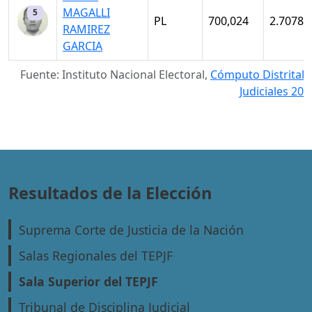
MAGALLI
5
PL
700,024
2.7078
RAMIREZ
GARCIA
Fuente: Instituto Nacional Electoral,
Cómputo Distritale
Judiciales 202
Resultados de la Elección
Suprema Corte de Justicia de la Nación
Salas Regionales del TEPJF
Sala Superior del TEPJF
Tribunal de Disciplina Judicial