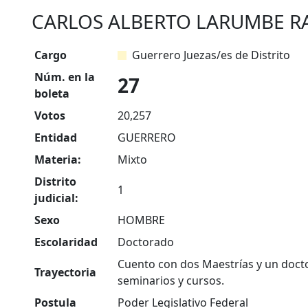
CARLOS ALBERTO LARUMBE R
Cargo
Guerrero Juezas/es de Distrito
Núm. en la
27
boleta
Votos
20,257
Entidad
GUERRERO
Materia:
Mixto
Distrito
1
judicial:
Sexo
HOMBRE
Escolaridad
Doctorado
Cuento con dos Maestrías y un doct
Trayectoria
seminarios y cursos.
Postula
Poder Legislativo Federal