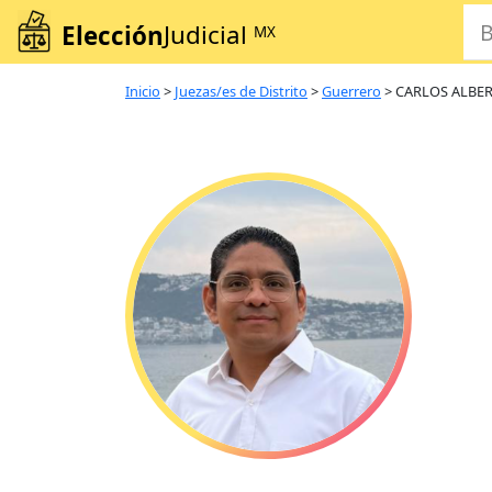
Elección
Judicial
MX
Inicio
>
Juezas/es de Distrito
>
Guerrero
>
CARLOS ALBE