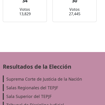
34
30
Votos
Votos
13,829
27,445
Resultados de la Elección
Suprema Corte de Justicia de la Nación
Salas Regionales del TEPJF
Sala Superior del TEPJF