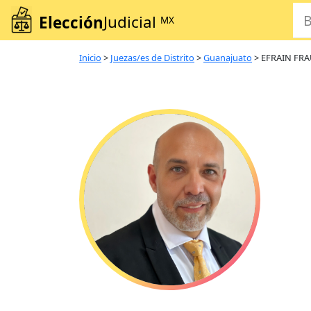
Elección
Judicial
MX
Inicio
>
Juezas/es de Distrito
>
Guanajuato
>
EFRAIN FRA