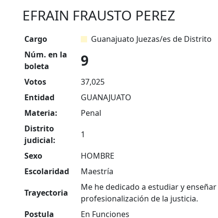
EFRAIN FRAUSTO PEREZ
Cargo
Guanajuato Juezas/es de Distrito
Núm. en la
9
boleta
Votos
37,025
Entidad
GUANAJUATO
Materia:
Penal
Distrito
1
judicial:
Sexo
HOMBRE
Escolaridad
Maestría
Me he dedicado a estudiar y enseñar
Trayectoria
profesionalización de la justicia.
Postula
En Funciones