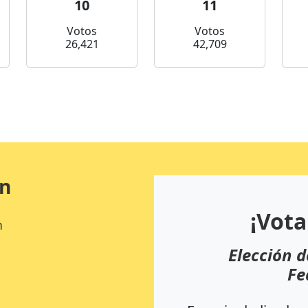
10
11
Votos
Votos
26,421
42,709
ón
¡Vota
n
Elección d
Fe