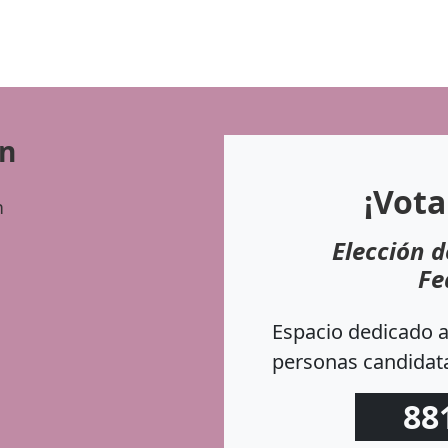
ón
¡Vota
n
Elección d
Fe
Espacio dedicado a 
personas candidata
88