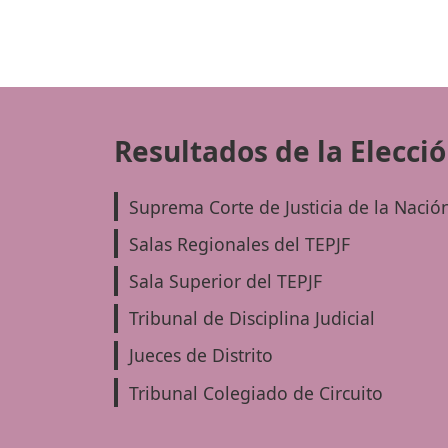
Resultados de la Elecci
Suprema Corte de Justicia de la Nació
Salas Regionales del TEPJF
Sala Superior del TEPJF
Tribunal de Disciplina Judicial
Jueces de Distrito
Tribunal Colegiado de Circuito