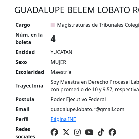
GUADALUPE BELEM LOBATO 
Cargo
Magistraturas de Tribunales Coleg
Núm. en la
4
boleta
Entidad
YUCATAN
Sexo
MUJER
Escolaridad
Maestría
Soy Maestra en Derecho Procesal Lab
Trayectoria
con promedio de 10 y 9.57, respectiv
Postula
Poder Ejecutivo Federal
Email
guadalupe.lobato.r@gmail.com
Perfil
Página
INE
Redes
sociales