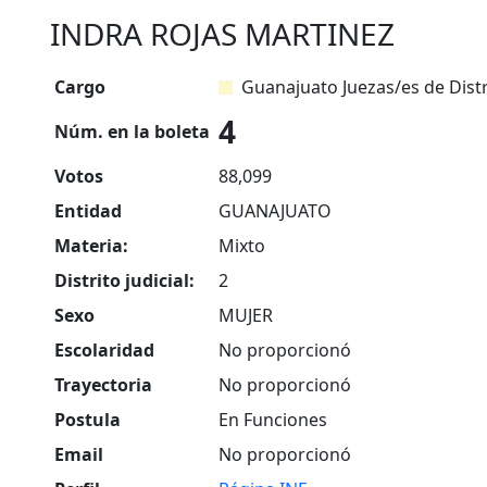
INDRA ROJAS MARTINEZ
Cargo
Guanajuato Juezas/es de Distr
4
Núm. en la boleta
Votos
88,099
Entidad
GUANAJUATO
Materia:
Mixto
Distrito judicial:
2
Sexo
MUJER
Escolaridad
No proporcionó
Trayectoria
No proporcionó
Postula
En Funciones
Email
No proporcionó