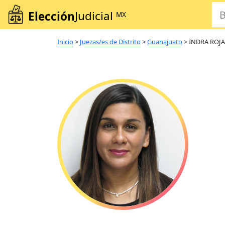
Elección
Judicial
MX
Inicio
>
Juezas/es de Distrito
>
Guanajuato
>
INDRA ROJ