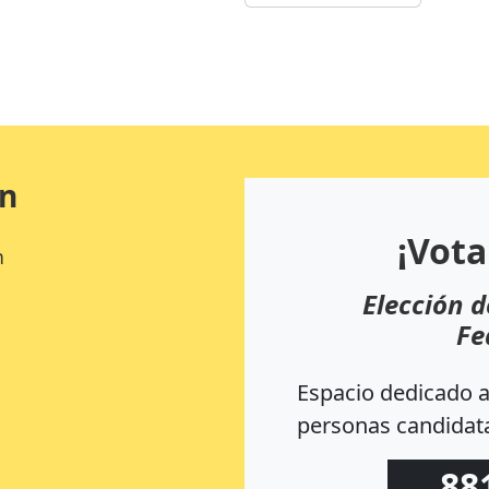
ón
¡Vota
n
Elección d
Fe
Espacio dedicado a 
personas candidata
88