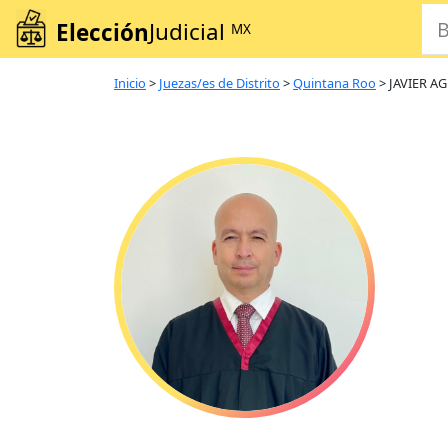
Elección
Judicial
MX
Inicio
>
Juezas/es de Distrito
>
Quintana Roo
>
JAVIER A