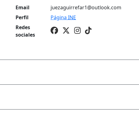
Email
juezaguirrefar1@outlook.com
Perfil
Página
INE
Redes
sociales