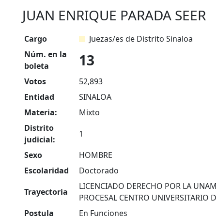
JUAN ENRIQUE PARADA SEER
Cargo
Juezas/es de Distrito Sinaloa
Núm. en la
13
boleta
Votos
52,893
Entidad
SINALOA
Materia:
Mixto
Distrito
1
judicial:
Sexo
HOMBRE
Escolaridad
Doctorado
LICENCIADO DERECHO POR LA UNA
Trayectoria
PROCESAL CENTRO UNIVERSITARIO DE
Postula
En Funciones