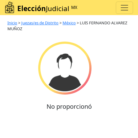
Elección
Judicial
MX
Inicio
>
Juezas/es de Distrito
>
México
>
LUIS FERNANDO ALVAREZ
MUÑOZ
No proporcionó