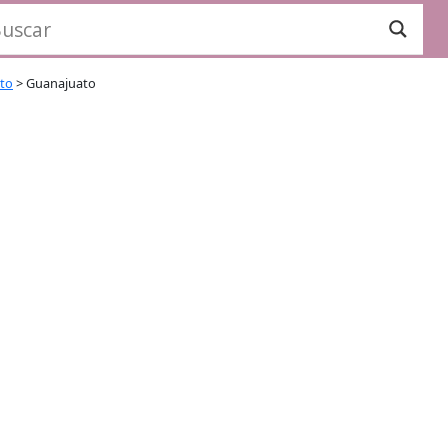
ito
>
Guanajuato