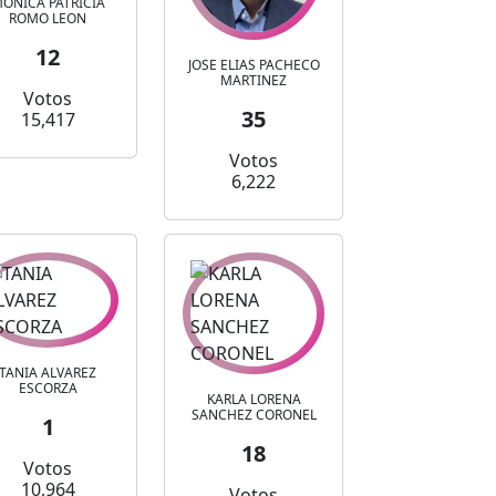
ONICA PATRICIA
ROMO LEON
12
JOSE ELIAS PACHECO
MARTINEZ
Votos
35
15,417
Votos
6,222
TANIA ALVAREZ
ESCORZA
KARLA LORENA
SANCHEZ CORONEL
1
18
Votos
10,964
Votos