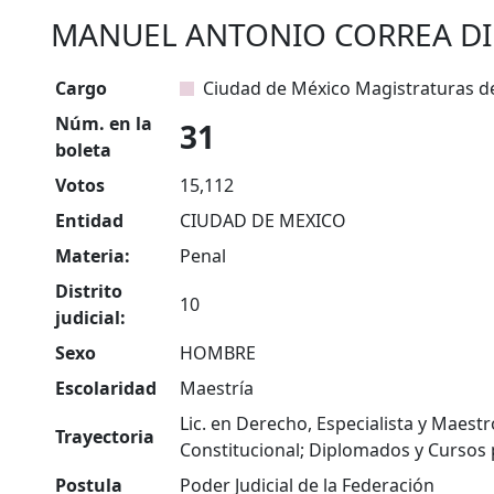
MANUEL ANTONIO CORREA DI
Cargo
Ciudad de México Magistraturas de
Núm. en la
31
boleta
Votos
15,112
Entidad
CIUDAD DE MEXICO
Materia:
Penal
Distrito
10
judicial:
Sexo
HOMBRE
Escolaridad
Maestría
Lic. en Derecho, Especialista y Maest
Trayectoria
Constitucional; Diplomados y Cursos p
Postula
Poder Judicial de la Federación