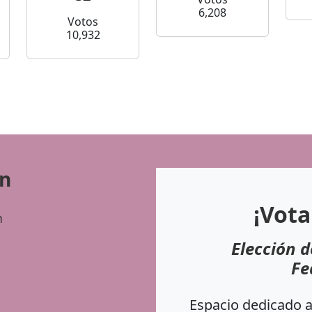
6,208
Votos
10,932
ón
¡Vota
n
Elección d
Fe
Espacio dedicado a 