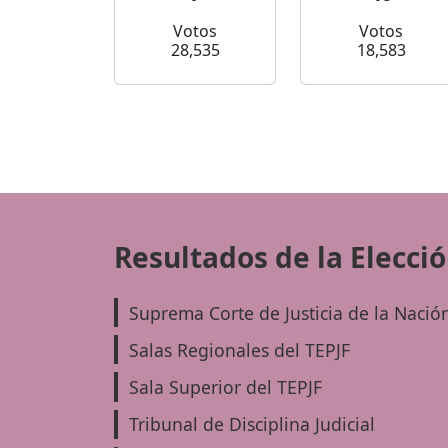
Votos
Votos
28,535
18,583
Resultados de la Elecci
Suprema Corte de Justicia de la Nació
Salas Regionales del TEPJF
Sala Superior del TEPJF
Tribunal de Disciplina Judicial