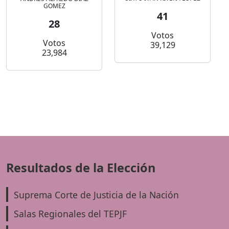
GOMEZ
41
28
Votos
Votos
39,129
23,984
Resultados de la Elección
Suprema Corte de Justicia de la Nación
Salas Regionales del TEPJF