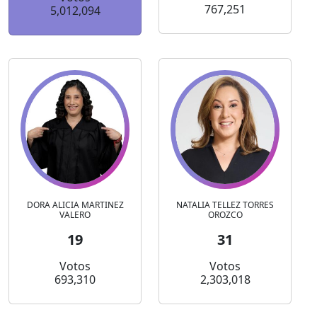
767,251
5,012,094
DORA ALICIA MARTINEZ
NATALIA TELLEZ TORRES
VALERO
OROZCO
19
31
Votos
Votos
693,310
2,303,018