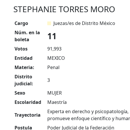
STEPHANIE TORRES MORO
Cargo
Juezas/es de Distrito México
Núm. en la
11
boleta
Votos
91,993
Entidad
MEXICO
Materia:
Penal
Distrito
3
judicial:
Sexo
MUJER
Escolaridad
Maestría
Experta en derecho y psicopatología, 
Trayectoria
promueve enfoque científico y human
Postula
Poder Judicial de la Federación