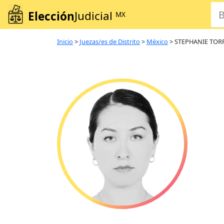
Elección
Judicial
MX
Inicio
>
Juezas/es de Distrito
>
México
>
STEPHANIE TO