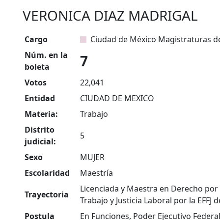
VERONICA DIAZ MADRIGAL
Cargo
Ciudad de México Magistraturas de
Núm. en la
7
boleta
Votos
22,041
Entidad
CIUDAD DE MEXICO
Materia:
Trabajo
Distrito
5
judicial:
Sexo
MUJER
Escolaridad
Maestría
Licenciada y Maestra en Derecho por 
Trayectoria
Trabajo y Justicia Laboral por la EFFJ d
Postula
En Funciones, Poder Ejecutivo Federa