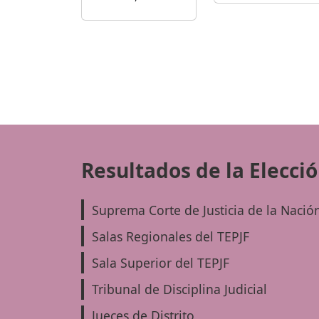
Resultados de la Elecci
Suprema Corte de Justicia de la Nació
Salas Regionales del TEPJF
Sala Superior del TEPJF
Tribunal de Disciplina Judicial
Jueces de Distrito