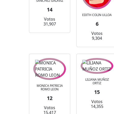
SANCHEZ GALAVIZ
14
EDITH COLIN ULLOA
Votos
6
31,907
Votos
9,304
LILIANA MUÑOZ
ORTIZ
MONICA PATRICIA
ROMO LEON
15
12
Votos
14,355
Votos
15,417