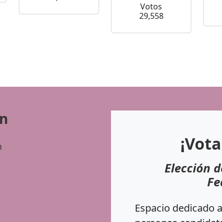
Votos
29,558
ón
¡Vota
n
Elección d
Fe
Espacio dedicado a 