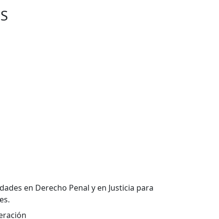
S
idades en Derecho Penal y en Justicia para
es.
deración