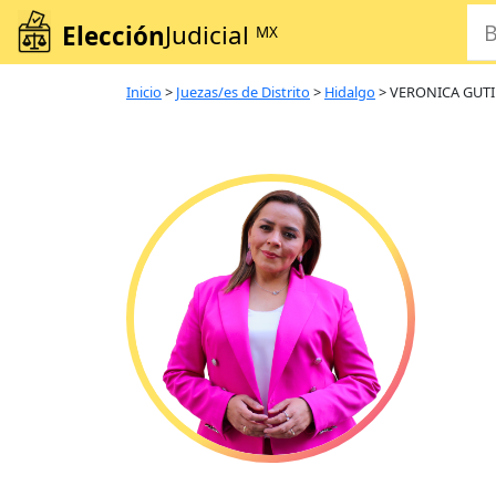
Elección
Judicial
MX
Inicio
>
Juezas/es de Distrito
>
Hidalgo
>
VERONICA GUTI