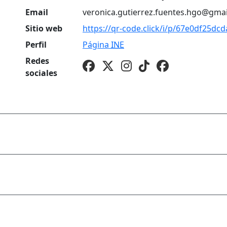
Email
veronica.gutierrez.fuentes.hgo@gma
Sitio web
https://qr-code.click/i/p/67e0df25dcd
Perfil
Página
INE
Redes
sociales