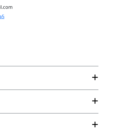
il.com
a5