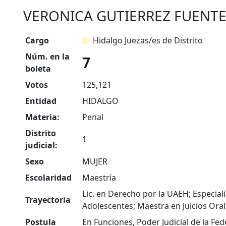
VERONICA GUTIERREZ FUENTE
Cargo
Hidalgo Juezas/es de Distrito
Núm. en la
7
boleta
Votos
125,121
Entidad
HIDALGO
Materia:
Penal
Distrito
1
judicial:
Sexo
MUJER
Escolaridad
Maestría
Lic. en Derecho por la UAEH; Especial
Trayectoria
Adolescentes; Maestra en Juicios Oral
Postula
En Funciones, Poder Judicial de la Fe