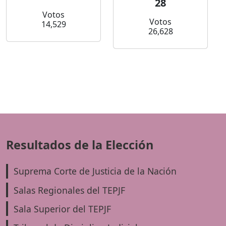
28
Votos
Votos
14,529
26,628
Resultados de la Elección
Suprema Corte de Justicia de la Nación
Salas Regionales del TEPJF
Sala Superior del TEPJF