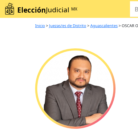
Elección
Judicial
MX
Inicio
>
Juezas/es de Distrito
>
Aguascalientes
>
OSCAR O