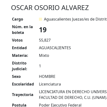
OSCAR OSORIO ALVAREZ
Cargo
Aguascalientes Juezas/es de Distri
Núm. en la
19
boleta
Votos
55,827
Entidad
AGUASCALIENTES
Materia:
Mixto
Distrito
1
judicial:
Sexo
HOMBRE
Escolaridad
Licenciatura
LICENCIATURA EN DERECHO UNIVER
Trayectoria
FACULTAD DE DERECHO, C.U. (UNAM)
Postula
Poder Ejecutivo Federal