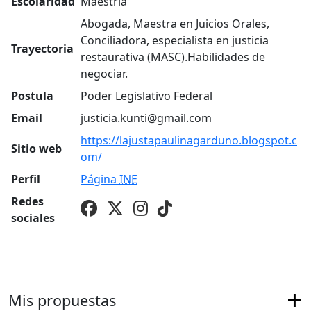
Escolaridad
Maestría
Abogada, Maestra en Juicios Orales,
Conciliadora, especialista en justicia
Trayectoria
restaurativa (MASC).Habilidades de
negociar.
Postula
Poder Legislativo Federal
Email
justicia.kunti@gmail.com
https://lajustapaulinagarduno.blogspot.c
Sitio web
om/
Perfil
Página
INE
Redes
sociales
Mis propuestas